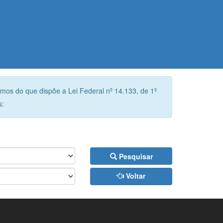
rmos do que dispõe a Lei Federal nº 14.133, de 1º
s:
Pesquisar
Voltar