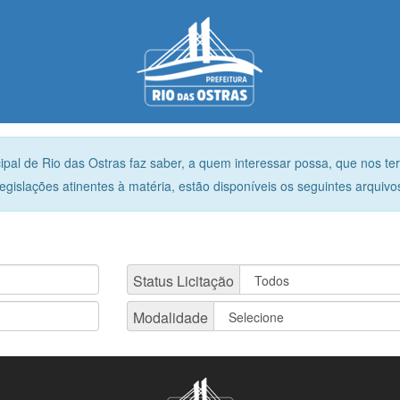
pal de Rio das Ostras faz saber, a quem interessar possa, que nos te
egislações atinentes à matéria, estão disponíveis os seguintes arquivo
Status Licitação
Modalidade