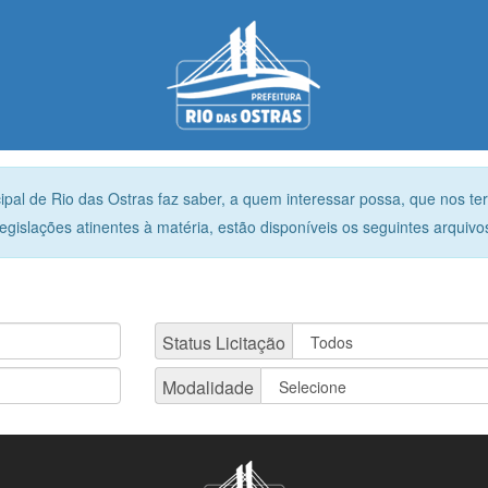
pal de Rio das Ostras faz saber, a quem interessar possa, que nos te
egislações atinentes à matéria, estão disponíveis os seguintes arquivo
Status Licitação
Modalidade