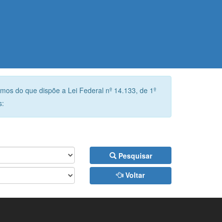
rmos do que dispõe a Lei Federal nº 14.133, de 1º
s:
Pesquisar
Voltar